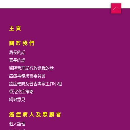
外觀不對稱。
基底細胞瘤 (Basal Cell Carcinoma, BCC)
邊緣不規則或模糊不清。
基底細胞瘤是最常見的皮膚癌，佔皮膚癌總數的約
顏色不均勻、深淺不一。
主頁
60%，也是最易治療的一種。患者大多是40歲以上
大小超過6毫米或有變大的情形。
的人士。基底細胞瘤常見於頭、頸和上身的外皮，
而鼻子也是常見的部分。發病部位的面積不大，若
表面有不規則的隆起現象。
關於我們
在臉、耳或頸出現，大多像一粒珍珠；如果於胸背
局長的話
出現的話，則會呈鱗狀或像枯死的皮塊。患處有時
署長的話
會出血，甚至出現潰瘍，結痂後又會再復發。
醫院管理局行政總裁的話
基底細胞瘤增生較慢，亦較少擴散，但不治療的
癌症事務統籌委員會
話，會進入皮膚內部，侵害鄰近組織，令治療變得
癌症預防及普查專家工作小組
困難。
香港癌症策略
鱗狀細胞瘤 (Squamous Cell Carcinoma,
網站意見
SCC)
鱗狀細胞瘤約佔皮膚癌的30%，患者多為50歲以上
癌症病人及照顧者
人士。患處一般會呈紅斑、小結節或潰瘍，多出現
個人護理
於經常被陽光照射的部位，例如頭、頸、手和前臂