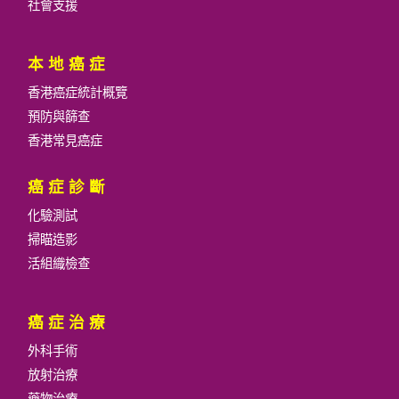
社會支援
等，但有時亦會在上身和腿部出現。如果出現在嘴
唇或耳朵等位置，侵害性較高，也較易擴散。
本地癌症
黑色素瘤 (Melanoma)
香港癌症統計概覽
黑色素瘤癌雖然只佔皮膚癌的10%，卻是最嚴重
的，死亡率亦是皮膚癌中最高。癌細胞會迅速生
預防與篩查
長，通常在患病初期已有擴散的跡象，可以擴散至
香港常見癌症
肺、肝或大腦。
癌症診斷
亞洲人的黑色素瘤癌常出現於陽光不易照射到的位
置，例如腳掌、手掌、指甲床或黏膜薄膜等。初起
化驗測試
時皮膚上會冒出一個新斑點，或是身體上原有的斑
掃瞄造影
點或痣產生變化，例如面積擴大、形狀改變或顏色
活組織檢查
轉變，過程由數星期至數個月。黑色素瘤的形狀一
般不規則，表面凹凸不平，驟看以為是污跡，顏色
亦不一，又或傷口呈衛星狀，有可能急速增大。若
癌症治療
出現這些情況，便應立即求診和檢查。
外科手術
放射治療