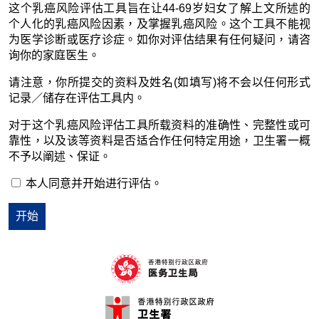
这个乳癌风险评估工具旨在让44-69岁妇女了解上文所述的
个人化的乳癌风险因素，及掌握乳癌风险。这个工具不能视
为医学诊断或医疗诊症。如你对评估结果有任何疑问，请咨
询你的家庭医生。
请注意，你所提交的资料及姓名(如填写)将不会以任何形式
记录／储存在评估工具内。
对于这个乳癌风险评估工具所载资料的准确性、完整性或可
靠性，以及该等资料是否适合作任何特定用途，卫生署一概
不予以阐述、保证。
本人同意并开始进行评估。
开始