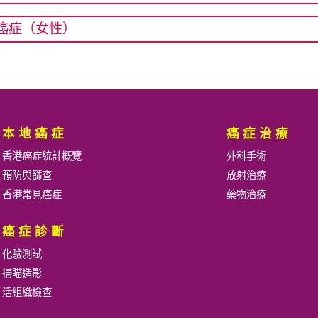
癌症（女性）
本地癌症
癌症治療
香港癌症統計概覽
外科手術
預防與篩查
放射治療
香港常見癌症
藥物治療
癌症診斷
化驗測試
掃瞄造影
活組織檢查