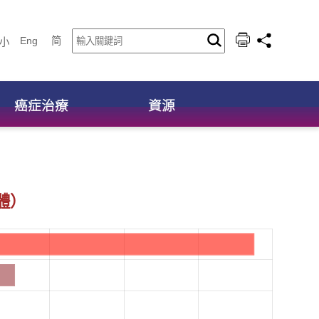
Eng
简
小
癌症治療
資源
體）